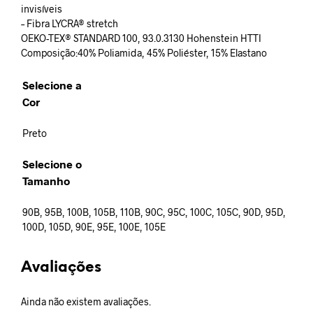
invisíveis
– Fibra LYCRA® stretch
OEKO-TEX® STANDARD 100, 93.0.3130 Hohenstein HTTI
Composição:40% Poliamida, 45% Poliéster, 15% Elastano
Selecione a
Cor
Preto
Selecione o
Tamanho
90B, 95B, 100B, 105B, 110B, 90C, 95C, 100C, 105C, 90D, 95D,
100D, 105D, 90E, 95E, 100E, 105E
Avaliações
Ainda não existem avaliações.