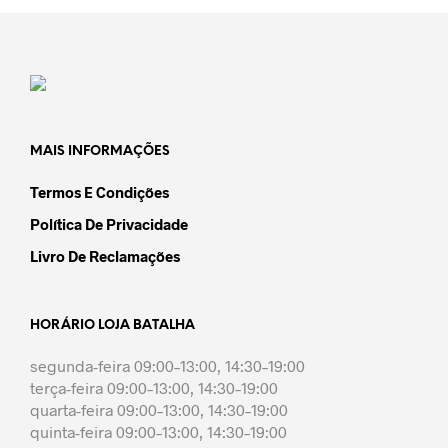
variants.
variant
The
The
options
option
may
may
be
be
chosen
chose
on
on
the
the
MAIS INFORMAÇÕES
product
produc
page
page
Termos E Condições
Política De Privacidade
Livro De Reclamações
HORÁRIO LOJA BATALHA
segunda-feira 09:00–13:00, 14:30–19:00
terça-feira 09:00–13:00, 14:30–19:00
quarta-feira 09:00–13:00, 14:30–19:00
quinta-feira 09:00–13:00, 14:30–19:00