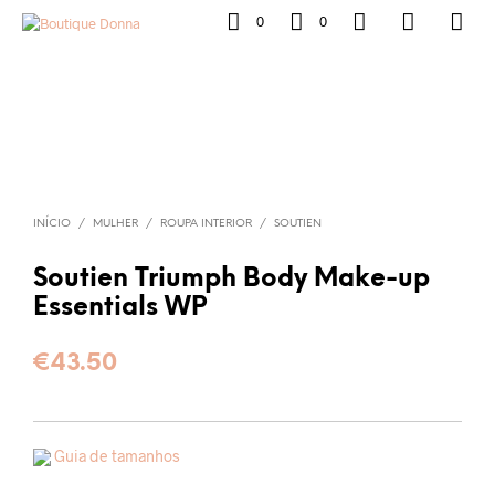
0
0
INÍCIO
/
MULHER
/
ROUPA INTERIOR
/
SOUTIEN
Soutien Triumph Body Make-up
Essentials WP
€
43.50
Guia de tamanhos