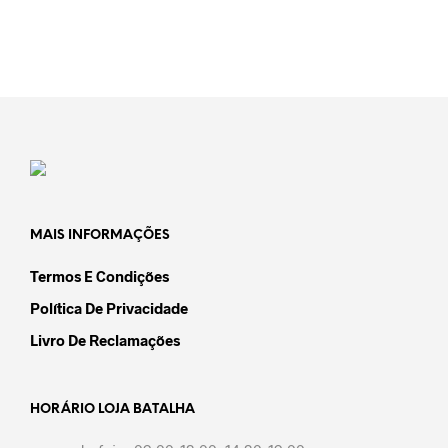
VER OPÇÕES
This
product
the
product
page
produc
has
page
multiple
variants.
The
options
may
be
chosen
on
the
MAIS INFORMAÇÕES
product
page
Termos E Condições
Política De Privacidade
Livro De Reclamações
HORÁRIO LOJA BATALHA