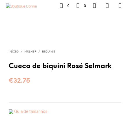
0
0
INÍCIO
/
MULHER
/
BIQUINIS
Cueca de biquíni Rosé Selmark
€
32.75
Guia de tamanhos