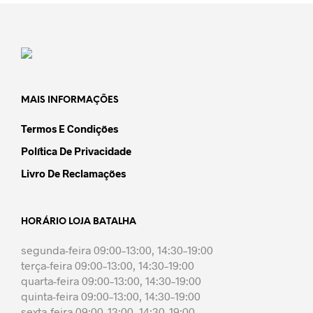
page
page
The
The
options
option
may
may
be
be
chosen
chose
on
on
the
the
MAIS INFORMAÇÕES
product
produc
page
page
Termos E Condições
Política De Privacidade
Livro De Reclamações
HORÁRIO LOJA BATALHA
segunda-feira 09:00–13:00, 14:30–19:00
terça-feira 09:00–13:00, 14:30–19:00
quarta-feira 09:00–13:00, 14:30–19:00
quinta-feira 09:00–13:00, 14:30–19:00
sexta-feira 09:00–13:00, 14:30–19:00