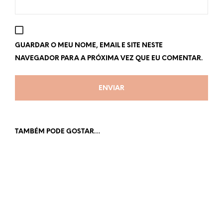
GUARDAR O MEU NOME, EMAIL E SITE NESTE
NAVEGADOR PARA A PRÓXIMA VEZ QUE EU COMENTAR.
TAMBÉM PODE GOSTAR…
€
39.99
VER OPÇÕES
This