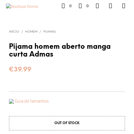
0
0
INÍCIO
/
HOMEM
/
PIJAMAS
Pijama homem aberto manga
curta Admas
€
39.99
Guia de tamanhos
OUT OF STOCK